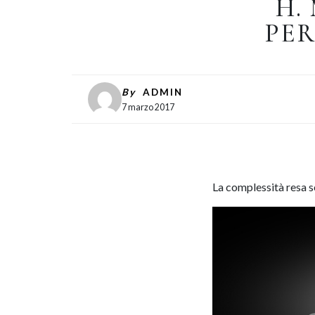
H.
PER
By
ADMIN
7 marzo 2017
La complessità resa se