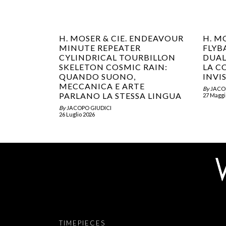
H. MOSER & CIE. ENDEAVOUR
H. M
MINUTE REPEATER
FLY
CYLINDRICAL TOURBILLON
DUAL
SKELETON COSMIC RAIN:
LA C
QUANDO SUONO,
INVIS
MECCANICA E ARTE
By
JACO
PARLANO LA STESSA LINGUA
27 Maggi
By
JACOPO GIUDICI
26 Luglio 2026
TIMEPIECES