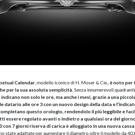
petual Calendar
, modello iconico di H. Moser & Cie.,
è noto per 
 per la sua assoluta semplicità.
Senza innumerevoli quadrantini 
ti indicano non solo le ore, ma anche i mesi, grazie a una piccol
e datario alle ore 3 con un nuovo design della data e l’indicato
 completano questo orologio, rendendolo il più leggibile e faci
i essere regolato avanti o indietro a qualsiasi ora del giorno. 
on 7 giorni riserva di carica è alloggiato in una nuova cass
ono state adattate per aumentare il diametro oltre il modello da 40