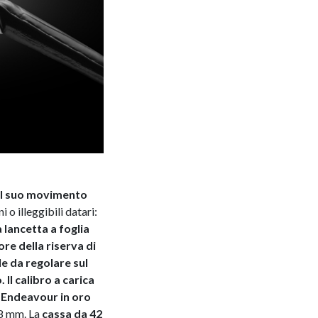
il suo movimento
o illeggibili datari:
a lancetta a foglia
re della riserva di
le da regolare sul
Il calibro a carica
a Endeavour in oro
,8 mm. La
cassa da 42