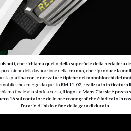
ulsanti, che richiama quello della superficie della pedaliera
de
a precisione della lavorazione della
corona, che riproduce la mol
per la
platina con le nervature tipiche dei monoblocchi dei mo
utomobile che emerge da questo
RM 11-02, realizzato in tiratura l
chiamo finale alla storica corsa,
il logo Le Mans Classic è posto 
mero 16 sul contatore delle ore cronografiche è indicato in ro
l’orario di inizio e fine della gara di durata.