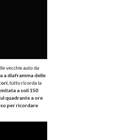
lle vecchie auto da
la a diaframma delle
tori
, tutto ricorda la
imitata a soli 150
sul quadrante a ore
sso per ricordare