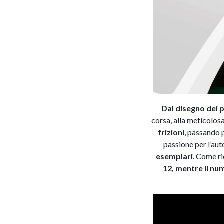
Dal disegno dei p
corsa, alla meticolos
frizioni
, passando 
passione per l’a
esemplari
. Come ri
12, mentre il nu