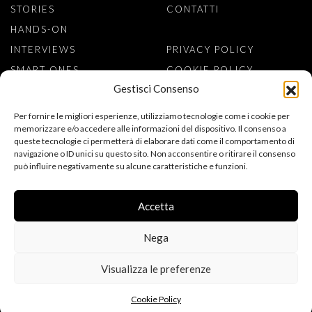
STORIES
CONTATTI
HANDS-ON
INTERVIEWS
PRIVACY POLICY
SMART ONES
COOKIE POLICY
Gestisci Consenso
ISCRIVITI ALLA NEWSLETTER
Per fornire le migliori esperienze, utilizziamo tecnologie come i cookie per
memorizzare e/o accedere alle informazioni del dispositivo. Il consenso a
queste tecnologie ci permetterà di elaborare dati come il comportamento di
navigazione o ID unici su questo sito. Non acconsentire o ritirare il consenso
può influire negativamente su alcune caratteristiche e funzioni.
ACCONSENTO AL TRATTAMENTO DEI MIEI DATI PERSONALI PER
L’ISCRIZIONE ALLA NEWSLETTER, AI SENSI DEL REGOLAMENTO
(UE) 2016/679 (GDPR). DICHIARO DI AVER LETTO
Accetta
L’INFORMATIVA SULLA PRIVACY.
Nega
Visualizza le preferenze
FOLLOW US
Copyright © 2015-2026 Watch Insanity - All rights reserved
Cookie Policy