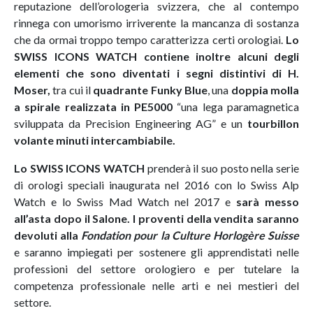
reputazione dell’orologeria svizzera, che al contempo
rinnega con umorismo irriverente la mancanza di sostanza
che da ormai troppo tempo caratterizza certi orologiai.
Lo
SWISS ICONS WATCH contiene inoltre alcuni degli
elementi che sono diventati i segni distintivi di H.
Moser,
tra cui il
quadrante Funky Blue
, una
doppia molla
a spirale realizzata in PE5000
“una lega paramagnetica
sviluppata da Precision Engineering AG” e un
tourbillon
volante minuti intercambiabile.
Lo SWISS ICONS WATCH
prenderà il suo posto nella serie
di orologi speciali inaugurata nel 2016 con lo Swiss Alp
Watch e lo Swiss Mad Watch nel 2017 e
sarà messo
all’asta dopo il Salone. I proventi della vendita saranno
devoluti alla
Fondation pour la Culture Horlogère Suisse
e saranno impiegati per sostenere gli apprendistati nelle
professioni del settore orologiero e per tutelare la
competenza professionale nelle arti e nei mestieri del
settore.