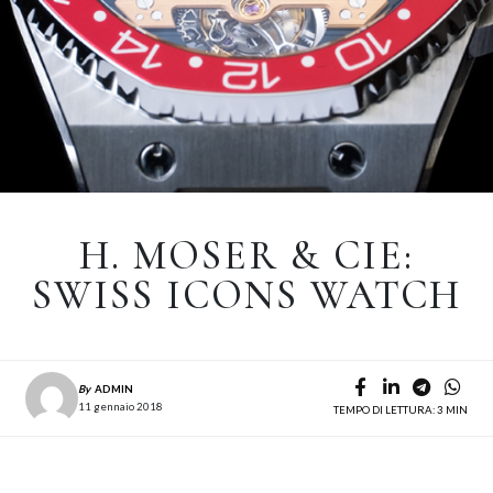
H. MOSER & CIE:
SWISS ICONS WATCH
By
ADMIN
11 gennaio 2018
TEMPO DI LETTURA: 3 MIN