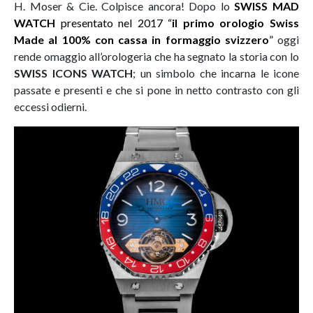
H. Moser & Cie. Colpisce ancora! Dopo lo
SWISS MAD
WATCH
presentato nel 2017 “
il primo orologio Swiss
Made al 100% con cassa in formaggio svizzero
”
oggi
rende omaggio all’orologeria che ha segnato la storia con lo
SWISS ICONS WATCH
; un simbolo che incarna le icone
passate e presenti e che si pone in netto contrasto con gli
eccessi odierni.