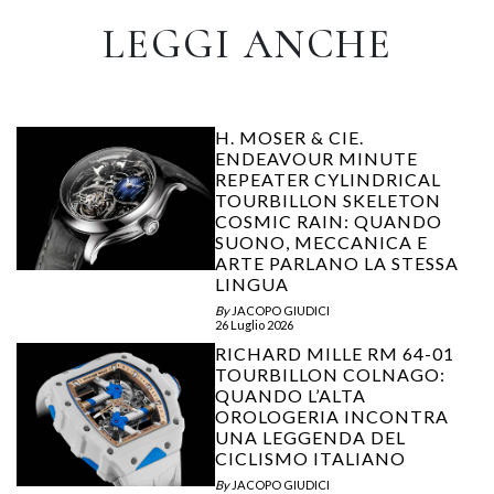
LEGGI ANCHE
H. MOSER & CIE.
ENDEAVOUR MINUTE
REPEATER CYLINDRICAL
TOURBILLON SKELETON
COSMIC RAIN: QUANDO
SUONO, MECCANICA E
ARTE PARLANO LA STESSA
LINGUA
By
JACOPO GIUDICI
26 Luglio 2026
RICHARD MILLE RM 64-01
TOURBILLON COLNAGO:
QUANDO L’ALTA
OROLOGERIA INCONTRA
UNA LEGGENDA DEL
CICLISMO ITALIANO
By
JACOPO GIUDICI