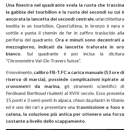
Una finestra nel quadrante svela la ruota che trascina
la gabbia del tourbillon e la ruota dei secondi su cui è
ancorata la lancetta dei secondi centrale
, un’architettura
inedita in un tourbillon. Quest’ultima, in bronzo è nera e
sottile e punta il chemin de fer in zaffiro traslucido alla
periferia del quadrante.
Ora e minuti sono decentrati a
mezzogiorno, indicati da lancette traforate in oro
bianco.
Sul quadrante è poi incisa la dicitura
“Chronomètre Val-De-Travers Suisse”.
Il movimento,
calibro FB-T.FC a carica manuale (53 ore di
riserva di marcia), possiede complicazioni ispirate ai
cronometri da marina
, gli strumenti scientifici di
Ferdinand Berthoud risalenti al XVIII secolo. Esso presenta
15 ponti e 3 semi-ponti in alpaca, chiusi da pilastri in titanio
ed è uno dei rari a presentare una
trasmissione a fuso e
catena, la soluzione più antica per ottenere una forza
costante a livello dello scappamento
.