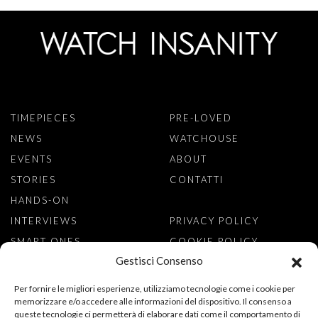
TIMEPIECES
PRE-LOVED
NEWS
WATCHOUSE
EVENTS
ABOUT
STORIES
CONTATTI
HANDS-ON
INTERVIEWS
PRIVACY POLICY
SMART ONES
COOKIE POLICY
Gestisci Consenso
ISCRIVITI ALLA NEWSLETTER
Per fornire le migliori esperienze, utilizziamo tecnologie come i cookie per
memorizzare e/o accedere alle informazioni del dispositivo. Il consenso a
queste tecnologie ci permetterà di elaborare dati come il comportamento di