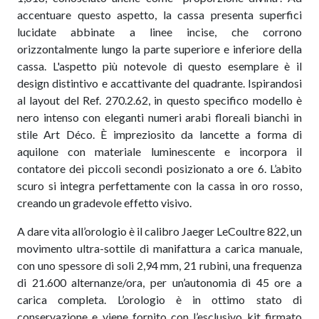
accentuare questo aspetto, la cassa presenta superfici
lucidate abbinate a linee incise, che corrono
orizzontalmente lungo la parte superiore e inferiore della
cassa. L'aspetto più notevole di questo esemplare è il
design distintivo e accattivante del quadrante. Ispirandosi
al layout del Ref. 270.2.62, in questo specifico modello è
nero intenso con eleganti numeri arabi floreali bianchi in
stile Art D
é
co. È impreziosito da lancette a forma di
aquilone con materiale luminescente e incorpora il
contatore dei piccoli secondi posizionato a ore 6. L’abito
scuro si integra perfettamente con la cassa in oro rosso
,
creando un
gradevole effetto visivo.
A dare vita all’orologio è il calibro Jaeger LeCoultre 822, un
movimento ultra-sottile di manifattura a carica manuale,
con uno spessore di soli 2,94 mm, 21 rubini, una frequenza
di 21.600 alternanze/ora, per un’autonomia di 45 ore a
carica completa. L’orologio è in ottimo stato di
conservazione e viene fornito con l’esclusivo kit firmato