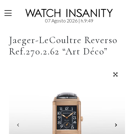
07 Agosto 2026
| h.9:49
Blog Orologi | Storia, Recensioni e Guide sull’Alta Orologeria
/
Pre-Loved
/
Jaeger-LeCoultre
/ Jaeger-LeCoultre Reverso Ref.270.2.62 “Art Déco”
Jaeger-LeCoultre Reverso
Ref.270.2.62 “Art Déco”