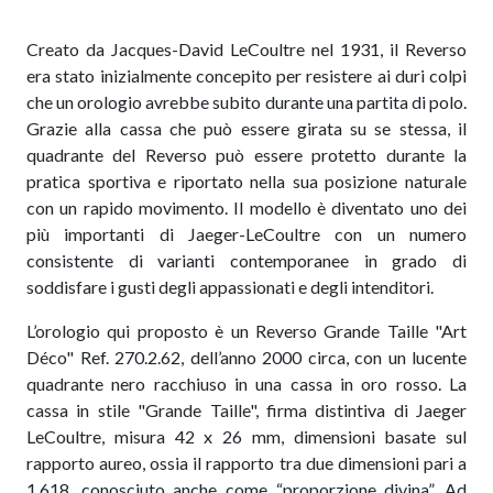
Creato da Jacques-David LeCoultre nel 1931, il Reverso
era stato inizialmente concepito per resistere ai duri colpi
che un orologio avrebbe subito durante una partita di polo.
Grazie alla cassa che può essere girata su se stessa, il
quadrante del Reverso può essere protetto durante la
pratica sportiva e riportato nella sua posizione naturale
con un rapido movimento. Il modello è diventato uno dei
più importanti di Jaeger-LeCoultre con un numero
consistente di varianti contemporanee in grado di
soddisfare i gusti degli appassionati e degli intenditori.
L’orologio qui proposto è un Reverso Grande Taille "Art
D
é
co" Ref. 270.2.62,
dell’anno 2000 circa, con un lucente
quadrante nero racchiuso in una cassa in oro rosso. La
cassa in stile "Grande Taille", firma distintiva di Jaeger
LeCoultre, misura 42
x 26 mm
, dimensioni basate sul
rapporto aureo, ossia il rapporto tra due dimensioni pari a
1,618, conosciuto anche come “proporzione divina”. Ad